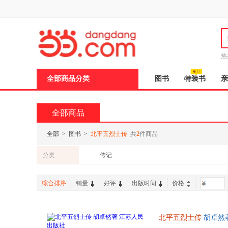
新
窗
口
打
开
无
障
热
碍
说
全部商品分类
图书
特装书
亲
明
页
面,
按
全部商品
Ctrl
加
波
全部
>
图书
>
北平五烈士传
共
2
件商品
浪
键
分类
传记
打
开
导
综合排序
销量
好评
出版时间
价格
-
盲
模
式
北平五烈士传
胡卓然著