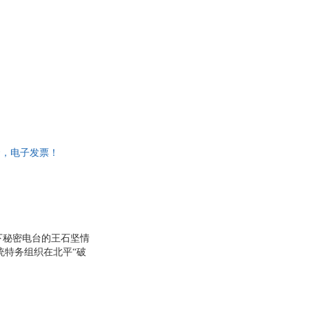
具
品
外
品
讯
音
公
一套，电子发票！
器
下秘密电台的王石坚情
统特务组织在北平“破
重大损失。本书讲述
报战场上，为了完成特