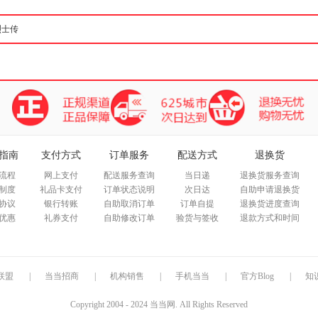
指南
支付方式
订单服务
配送方式
退换货
流程
网上支付
配送服务查询
当日递
退换货服务查询
制度
礼品卡支付
订单状态说明
次日达
自助申请退换货
协议
银行转账
自助取消订单
订单自提
退换货进度查询
优惠
礼券支付
自助修改订单
验货与签收
退款方式和时间
联盟
|
当当招商
|
机构销售
|
手机当当
|
官方Blog
|
知
Copyright 2004 - 2024 当当网. All Rights Reserved