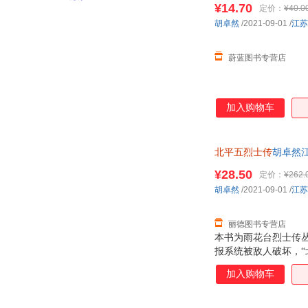
¥14.70
定价：
¥40.0
胡卓然
/2021-09-01
/
江苏
蔚蓝图书专营店
加入购物车
北平五烈士传
胡卓然江
¥28.50
定价：
¥262.
胡卓然
/2021-09-01
/
江苏
丽德图书专营店
本书为雨花台烈士传丛
报系统被敌人破坏，“
获”的一起中共地下
加入购物车
了“北平五烈士”丁
殊的使命，献出了自