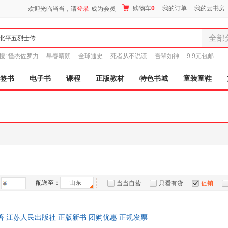
购物车
0
我的订单
我的云书房
欢迎光临当当，请
登录
成为会员
全部
全部分
搜:
怪杰佐罗力
早春晴朗
全球通史
死者从不说谎
吾辈如神
9.9元包邮
尾品汇
图书
签书
电子书
课程
正版教材
特色书城
童装童鞋
电子书
音像
影视
时尚美
母婴用
玩具
孕婴服
童装童
配送至：
山东
当当自营
只看有货
促销
家居日
特卖
预售
入驻商家
家具装
服装
 江苏人民出版社 正版新书 团购优惠 正规发票
鞋