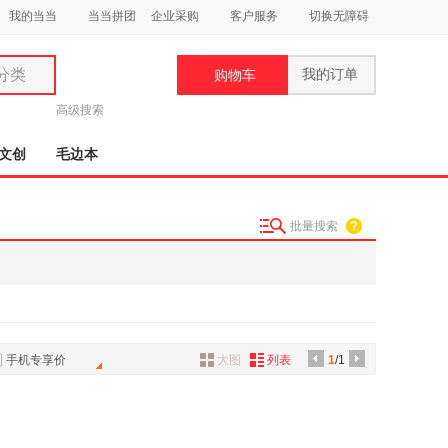
我的当当
当当拼团
企业采购
客户服务
切换无障碍
分类
我的订单
购物车
类
高级搜索
文创
毛边本
批量搜索
妆
品
饰
鞋
手机专享价
大图
列表
1
/1
用
饰