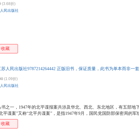
0
(3.68折)
箱包皮
人民出版社
手表饰
运动户
汽车用
食品
手机通
收藏
数码影
电脑办
大家电
苏人民出版社9787214264442 正版旧书，保证质量，此书为单本而非
家用电
00
(1.09折)
人民出版社
书之一，1947年的北平谍报案共涉及华北、西北、东北地区，有五部地
北平谍案”又称“北平共谍案”，是指1947年9月，国民党国防部保密局的军
电台案，是中共情报战线遭受的一次大劫难，是中国共产党情报史上的一次
收藏
行、谢士炎、赵良璋、朱建国、孔繁蕤的事迹，他们驰骋在看不见硝烟的谍
己宝贵的生命。